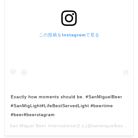
この投稿をInstagramで見る
Exactly how moments should be. #SanMiguelBeer
#SanMigLight#LifeBestServedLight #beertime
#beer#beerstagram
San Miguel Beer International
さん(@sanmiguelbeerinternational)がシェアした投稿 –