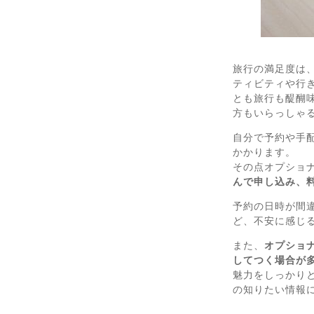
旅行の満足度は
ティビティや行
とも旅行も醍醐
方もいらっしゃ
自分で予約や手
かかります。
その点オプショ
んで申し込み、
予約の日時が間
ど、不安に感じ
また、
オプショ
してつく場合が
魅力をしっかり
の知りたい情報