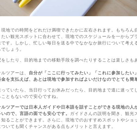
、現地での時間をどれだけ満喫できたかに左右されます。もちろん
きたい観光スポットに合わせて、現地でのスケジュールを一からプ
味です。しかし、忙しい毎日を送る中でなかなか旅行について考え
るでしょう。
配をしたり、目的地までの移動手段を調べたりすることは楽しさも
ナルツアーは、
自分が「ここに行ってみたい」「これに参加したい
料金を支払えば、あとは現地で参加すればよいだけなのでとても簡
違っていたら、当日行ってお休みだったら、目的地まで道に迷って
ることもないので安心ですね。
ナルツアーでは日本人ガイドや日本語を話すことができる現地の人
多いので、言語の面でも安心です。
ガイドさんの説明を聞き、観光
と知ることができます。さらに、現地でのおすすめスポットやショ
についても聞くチャンスがある点もメリットと言えます。