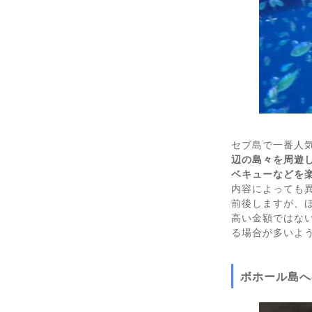
セブ島で一番人
辺の島々を周遊
ベキューなどを
内容によっても異
前後しますが、
高い金額ではな
る場合が多いよ
ボホール島へ