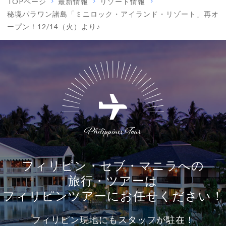
TOPページ
最新情報
リゾート情報
秘境パラワン諸島「ミニロック・アイランド・リゾート」再オ
ープン！12/14（火）より♪
フィリピン・セブ・マニラへの
旅行・ツアーは
フィリピンツアーにお任せください！
フィリピン現地にもスタッフが駐在！