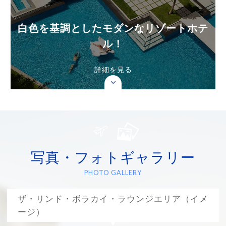
白色を基調としたモダンなリゾートホテ
ル！
詳細を見る
ボートステーション1からもアクセス良好
な「ザ・リンド・ボラカイ」は白色を基調
としたモダンな建物が印象的なリゾートホ
テルです。敷地内には３つのレストラン
写真・フォトギャラリー
（Tartine、Crust、+36）の他に、フィッ
PHOTO GALLERY
トネスセンター、ブティックショップ、ス
パエリアなど充実した施設環境です。中で
ザ・リンド・ボラカイ・ラウンジエリア（イメ
も敷地内の大きな魅力としては、２つの大
ージ）
きなプールエリアの一つ「インフィニティ