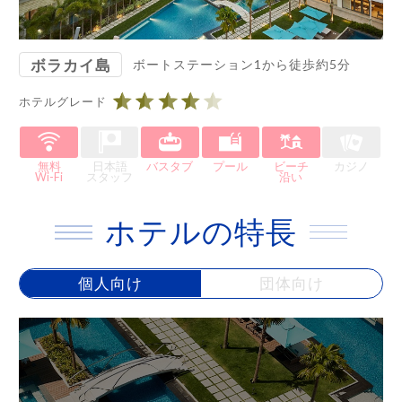
ボラカイ島
ボートステーション1から徒歩約5分
ホテルグレード
無料
日本語
バスタブ
プール
ビーチ
カジノ
Wi-Fi
スタッフ
沿い
ホテルの特長
個人向け
団体向け